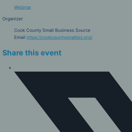
Webinar
Organizer
Cook County Small Business Source
Email
https://cookcountysmallbiz.org/
Share this event