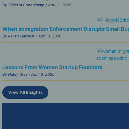
By Violetta Bonenkamp / April 8, 2026
When Immigration Enforcement Disrupts Small Busi
By Raven Hargest / April 8, 2026
Lessons From Women Startup Founders
By Haley Gray / April 6, 2026
View All Insights