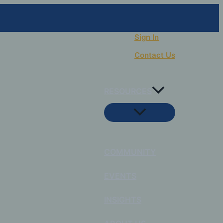
Search
Sign In
Contact Us
RESOURCES
Menu
Toggle
COMMUNITY
EVENTS
INSIGHTS