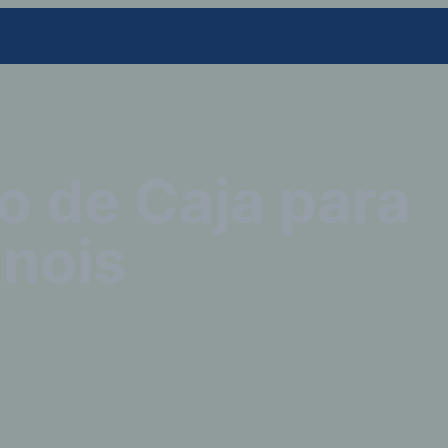
jo de Caja para
inois